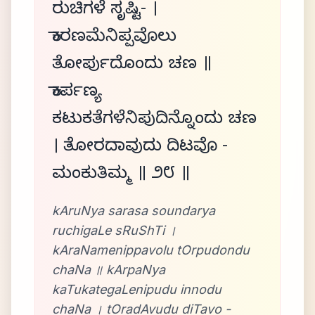
ರುಚಿಗಳೆ ಸೃಷ್ಟಿ- ।
ಕಾರಣಮೆನಿಪ್ಪವೊಲು
ತೋರ್ಪುದೊಂದು ಚಣ ॥
ಕಾರ್ಪಣ್ಯ
ಕಟುಕತೆಗಳೆನಿಪುದಿನ್ನೊಂದು ಚಣ
। ತೋರದಾವುದು ದಿಟವೊ -
ಮಂಕುತಿಮ್ಮ ॥ ೨೮ ॥
kAruNya sarasa soundarya
ruchigaLe sRuShTi ।
kAraNamenippavolu tOrpudondu
chaNa ॥ kArpaNya
kaTukategaLenipudu innodu
chaNa । tOradAvudu diTavo -