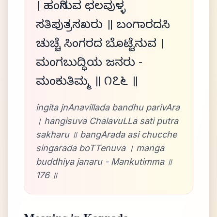
। ಹಂಗಿಸುವ ಛಲವುಳ್ಳ
ಸತಿಪುತ್ರಸಖರು ॥ ಬಂಗಾರದಸಿ
ಚುಚ್ಚೆ ಸಿಂಗರದ ಬೊಟ್ಟೆನುವ ।
ಮಂಗಬುದ್ಧಿಯ ಜನರು -
ಮಂಕುತಿಮ್ಮ ॥ ೧೭೬ ॥
ingita jnAnavillada bandhu parivAra
। hangisuva ChalavuLLa sati putra
sakharu ॥ bangArada asi chucche
singarada boTTenuva । manga
buddhiya janaru - Mankutimma ॥
176 ॥