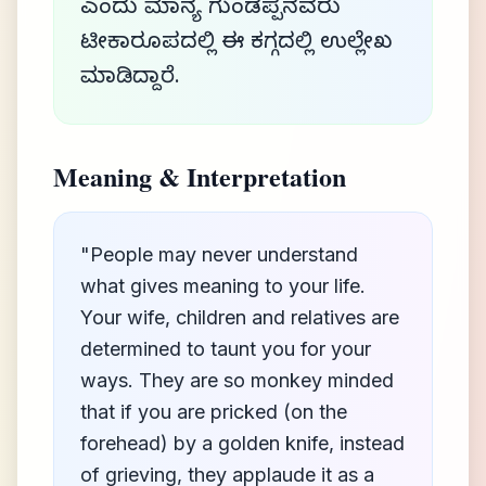
ಎಂದು ಮಾನ್ಯ ಗುಂಡಪ್ಪನವರು
ಟೀಕಾರೂಪದಲ್ಲಿ ಈ ಕಗ್ಗದಲ್ಲಿ ಉಲ್ಲೇಖ
ಮಾಡಿದ್ದಾರೆ.
Meaning & Interpretation
"People may never understand
what gives meaning to your life.
Your wife, children and relatives are
determined to taunt you for your
ways. They are so monkey minded
that if you are pricked (on the
forehead) by a golden knife, instead
of grieving, they applaude it as a