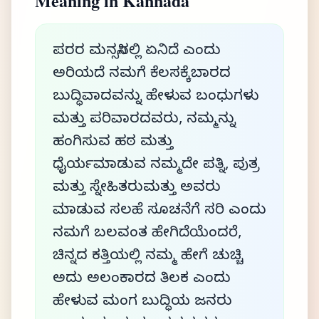
Meaning in Kannada
ಪರರ ಮನಸ್ಸಿನಲ್ಲಿ ಏನಿದೆ ಎಂದು
ಅರಿಯದೆ ನಮಗೆ ಕೆಲಸಕ್ಕೆಬಾರದ
ಬುದ್ಧಿವಾದವನ್ನು ಹೇಳುವ ಬಂಧುಗಳು
ಮತ್ತು ಪರಿವಾರದವರು, ನಮ್ಮನ್ನು
ಹಂಗಿಸುವ ಹಠ ಮತ್ತು
ಧೈರ್ಯಮಾಡುವ ನಮ್ಮದೇ ಪತ್ನಿ, ಪುತ್ರ
ಮತ್ತು ಸ್ನೇಹಿತರುಮತ್ತು ಅವರು
ಮಾಡುವ ಸಲಹೆ ಸೂಚನೆಗೆ ಸರಿ ಎಂದು
ನಮಗೆ ಬಲವಂತ ಹೇಗಿದೆಯೆಂದರೆ,
ಚಿನ್ನದ ಕತ್ತಿಯಲ್ಲಿ ನಮ್ಮ ಹೇಗೆ ಚುಚ್ಚಿ
ಅದು ಅಲಂಕಾರದ ತಿಲಕ ಎಂದು
ಹೇಳುವ ಮಂಗ ಬುದ್ಧಿಯ ಜನರು