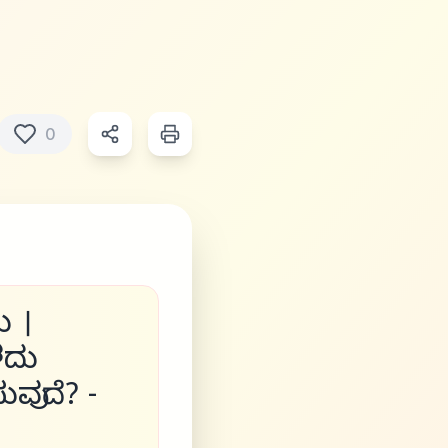
0
 ।
ಳದು
ವುದೆ? -