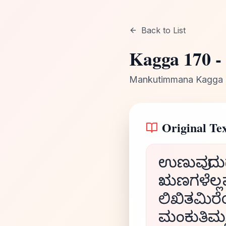
Back to List
Kagga
170
-
Mankutimmana Kagga
Original Tex
ಉಣುವುದುಡ
ಋಣಗಳೆಲ್ಲ
ಲಿಖಿತಮಿರೆ
ಮಂಕುತಿಮ್