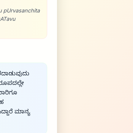
 pUrvasanchita
gATavu
ರದಾಡುವುದು
ರೂಪದಲ್ಲೇ
ಯಾರಿಗೂ
ರಹ
್ದಾರೆ ಮಾನ್ಯ