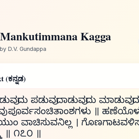
Mankutimmana Kagga
by D.V. Gundappa
t (ಕನ್ನಡ)
ುವುದು ಪಡುವುದಾಡುವುದು ಮಾಡುವುದು
ವು ಪೂರ್ವಸಂಚಿತಾಂಶಗಳು ॥ ಹಣೆಯೊ
ಯುಂ ವಾಚಿಸುವನಿಲ್ಲ । ಗೊಣಗಾಟವಳಿಸು
ಮ ॥ ೧೭೦ ॥