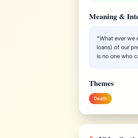
Meaning & Inte
"What ever we ea
loans) of our pr
is no one who c
Themes
Death