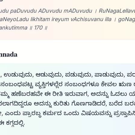
du paDuvudu ADuvudu mADuvudu । RuNagaLellavu
NeyoLadu likhitam ireyum vAchisuvanu illa । goNa
ankutimma ॥ 170 ॥
nnada
, ಉಡುವುದು, ಆಡುವುದು, ಪಡುವುದು, ಪಾಡುವುದು, ಪ
ೆ ಸಂಬಂಧಪಟ್ಟ ವ್ಯಕ್ತಿಗಳಲ್ಲೆರ ಸಂಬಂಧಗಳೂ ಕೇವಲ ಋಣ 
ನಮ್ಮ ಹಣೆಬರಹವೇ ಈ ರೀತಿ ಇರುವಾಗ, ಅದನ್ನು ಓದಲು 
ಓದಲಾಗದಿದ್ದರೂ ಅದನ್ನು ಕುರಿತು ಗೊಣಗಾಡಿದರೆ, ಬರೆದ ಬ
ಎಂದು ಪ್ರಾರಬ್ಧ ಕರ್ಮದ ಒಂದು ವಿಷಯವನ್ನು ಪ್ರಸ್ತಾಪಿಸಿದ
ಕಗ್ಗದಲ್ಲಿ.