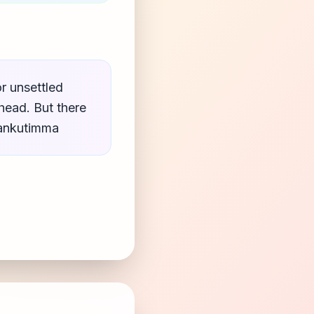
r unsettled
ehead. But there
Mankutimma