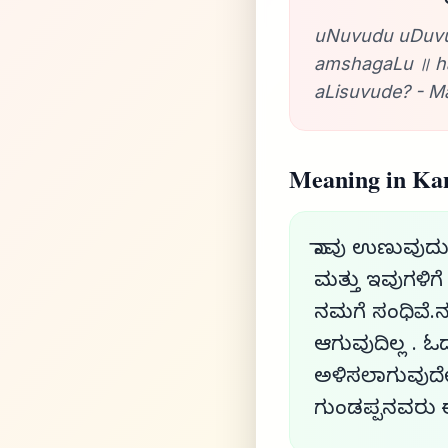
uNuvudu uDuvu
amshagaLu ॥ ha
aLisuvude? - M
Meaning in Ka
ನಾವು ಉಣುವುದು
ಮತ್ತು ಇವುಗಳಿಗ
ನಮಗೆ ಸಂಧಿವೆ.
ಆಗುವುದಿಲ್ಲ . 
ಅಳಿಸಲಾಗುವುದೇ, 
ಗುಂಡಪ್ಪನವರು ಈ 