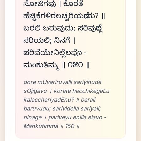
ಸೋಜಿಗವು । ಕೊರತೆ
ಹೆಚ್ಚಿಕೆಗಳಿರಲಚ್ಚರಿಯದೇನು? ॥
ಬರಲಿ ಬರುವುದು; ಸರಿವುದೆಲ್ಲ
ಸರಿಯಲಿ; ನಿನಗೆ ।
ಪರಿವೆಯೇನಿಲ್ಲೆಲವೊ -
ಮಂಕುತಿಮ್ಮ ॥ ೧೫೦ ॥
dore mUvariruvalli sariyihude
sOjigavu । korate hecchikegaLu
iralacchariyadEnu? ॥ barali
baruvudu; sarividella sariyali;
ninage । pariveyu enilla elavo -
Mankutimma ॥ 150 ॥