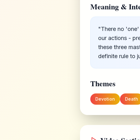
Meaning & Inte
"There no 'one' 
our actions - pr
these three mast
definite rule to
Themes
Devotion
Death