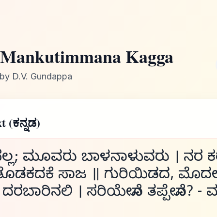
Mankutimmana Kagga
by D.V. Gundappa
t (ಕನ್ನಡ)
ನಲ್ಲ; ಮೂವರು ಬಾಳನಾಳುವರು । ನರ 
ತೊಡಕದಕೆ ಸಾಜ ॥ ಗುರಿಯಿಡದ, ಮೊದ
 ದರಬಾರಿನಲಿ । ಸರಿಯೇನೊ ತಪ್ಪೇನೊ? - 