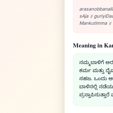
arasanobbanall
sAja ॥ guriyiDa
Mankutimma ॥ 
Meaning in Ka
ನಮ್ಮ ಬಾಳಿಗೆ ಅ
ಕರ್ಮ ಮತ್ತು ದೈ
ಸಹಜ. ಒಂದು ಆದ
ಬಾಳಿನಲ್ಲಿ ನಡ
ಪ್ರಸ್ತಾಪಿಸುತ್ತಾ