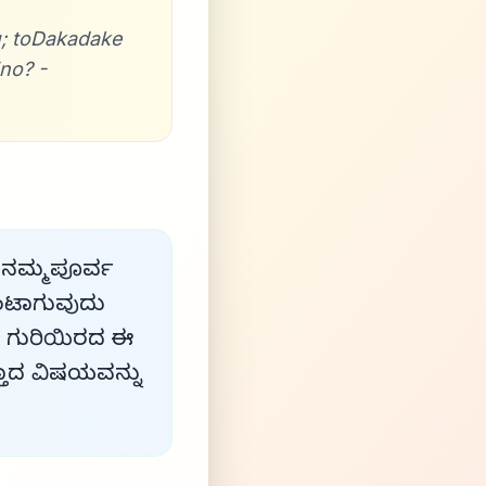
; toDakadake
no? -
 ನಮ್ಮ ಪೂರ್ವ
ುಂಟಾಗುವುದು
ತ ಗುರಿಯಿರದ ಈ
ತಾದ ವಿಷಯವನ್ನು