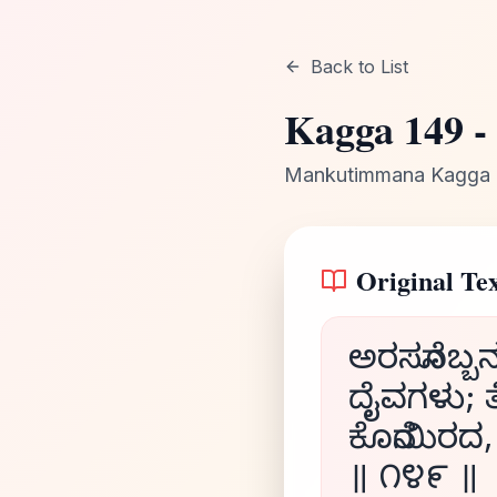
Back to List
Kagga
149
-
Mankutimmana Kagga
Original Tex
ಅರಸನೊಬ್ಬ
ದೈವಗಳು; 
ಕೊನೆಯಿರದ,
॥ ೧೪೯ ॥