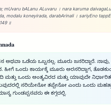
a; mUvaru bALanu ALuvaru । nara karuma daivagaLu
da, modalu koneyirada, darabArinali । sariyEno tappE
149 ॥
nnada
ರಸ ಅಥವಾ ಒಡೆಯ ಒಬ್ಬನಲ್ಲ. ಮೂರು ಜನರಿದ್ದಾರೆ. ನಾವು,
ವ. ಹೀಗೆ ಒಂದು ಕಾರ್ಯಕ್ಕೆ ಮೂರು ಅರಸರಿದ್ದಾಗ, ತೊಡಕ
ಿ ಮತ್ತು ಒಂದು ಅಂತ್ಯವಿರದ ಮತ್ತು ಯಾವುದೇ ನಿರ್ಧಾರಿ
ೆಯುವುದರಲ್ಲಿ ಸರಿಯೇನೋ ತಪ್ಪೇನೋ ಎಂದು ಒಂದು ಮಹತ್
ರೆ ಮಾನ್ಯ ಗುಂಡಪ್ಪನವರು ಈ ಕಗ್ಗದಲ್ಲಿ.