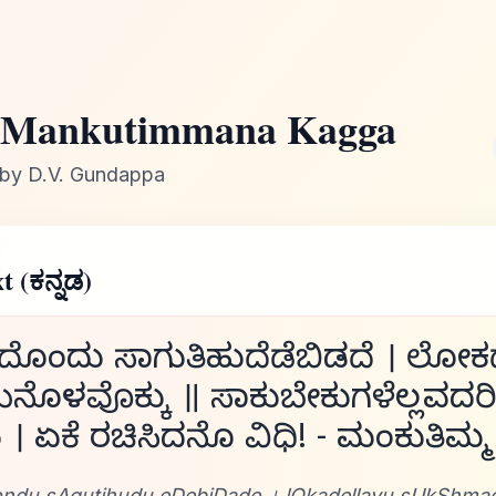
Mankutimmana Kagga
by D.V. Gundappa
t (ಕನ್ನಡ)
ೊಳದೊಂದು ಸಾಗುತಿಹುದೆಡೆಬಿಡದೆ । ಲೋಕದ
ಿಯಿನೊಳವೊಕ್ಕು ॥ ಸಾಕುಬೇಕುಗಳೆಲ್ಲವದರ
। ಏಕೆ ರಚಿಸಿದನೊ ವಿಧಿ! - ಮಂಕುತಿಮ್
ndu sAgutihudu eDebiDade । lOkadellavu sUkShmag