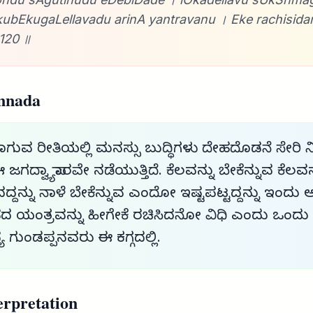
ubEkugaLellavadu arinA yantravanu । Eke rachisidano
120 ॥
nnada
ವಾಗುವ ರೀತಿಯಲ್ಲಿ ಮನಸ್ಸು ಬುದ್ಧಿಗಳು ದೇಹದೊಡನೆ ಸೇರಿ ನ
ಈ ಜಗದ್ವ್ಯಾಪಾರವೇ ನಡೆಯುತ್ತಿದೆ. ಕೆಲವನ್ನು ಬೇಕೆನ್ನುವ ಕೆಲವನ್
ದನ್ನು ನಾಳೆ ಬೇಕೆನ್ನುವ ಎಂದೋ ಇಷ್ಟಪಟ್ಟದ್ದನ್ನು ಇಂದು ಅಸ
ಯಂತ್ರವನ್ನು ಹೀಗೇಕೆ ರಚಿಸಿದನೋ ವಿಧಿ ಎಂದು ಒಂದು ಪ್ರ
ಯ ಗುಂಡಪ್ಪನವರು ಈ ಕಗ್ಗದಲ್ಲಿ.
rpretation