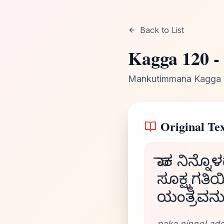
Back to List
Kagga
120
-
Mankutimmana Kagga
Original Tex
ಪಾಕ ನಿನ್ನ
ಸೂಕ್ಷ್ಮಗತ
ಯಂತ್ರವನು 
paka ninnoLado