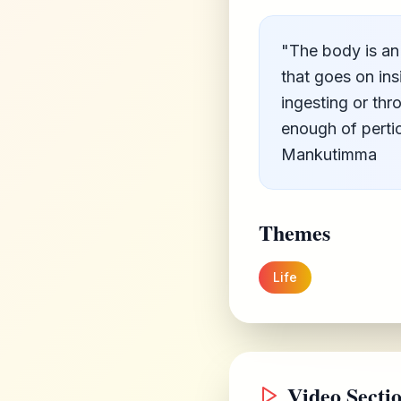
"The body is an
that goes on insi
ingesting or th
enough of perti
Mankutimma
Themes
Life
Video Secti