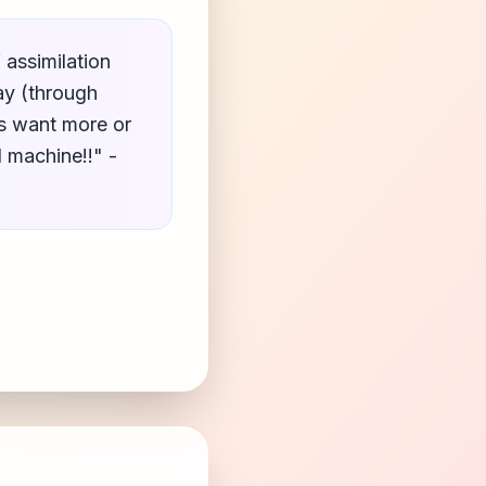
 assimilation
way (through
us want more or
 machine!!" -