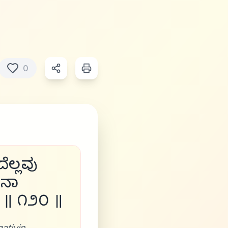
0
ೆಲ್ಲವು
ಿನಾ
ಮ ॥ ೧೨೦ ॥
atiyin