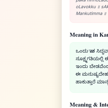
oLavokku ॥ sAk
Mankutimma ॥ 
Meaning in Ka
ಒಂದು ಪಾಕ ಸಿದ್ಧ
ಸೂಕ್ಷ್ಮಗತಿಯಲ್ಲಿ 
ಇಂದು ಬೇಡವೆಂದದ್
ಈ ಮನುಷ್ಯದೇಹದ 
ಹಾಕುತ್ತಾರೆ ಮಾನ್
Meaning & Inte