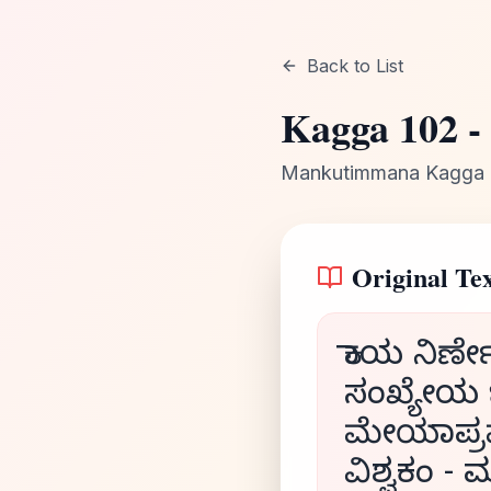
Back to List
Kagga
102
-
Mankutimmana Kagga
Original Tex
ಕಾಯ ನಿರ
ಸಂಖ್ಯೇಯ
ಮೇಯಾಪ್ರ
ವಿಶ್ವಕಂ -