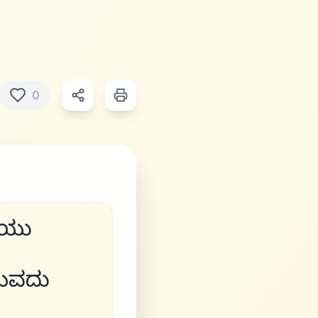
0
ಾಯು
ಯವದು