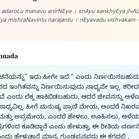
 adaroLu manavu anirNEya । snAyu sankhyEya jIv
a mishraNavintu narajantu । nEyavadu vishvakam 
nnada
ಚನೆಯನ್ನು” ಇದು ಹೀಗೇ ಇದೆ ” ಎಂದು ನಿರ್ಣಯಿಸಬಹು
 ಇಂಗಿತವನ್ನು ನಿರ್ಣಯಿಸುವುದು ಸಾಧ್ಯವೇ ಇಲ್ಲ. ಶರೀದಲ್
 ಎಂದು ಲೆಕ್ಕ ಹಾಕಿಬಿಡಬಹುದು, ಆದರೆ ಜೀವನನ್ನು ಅಳೆ
 ಸಾಧ್ಯವಿಲ್ಲ. ಹೀಗೆ ಮನುಷ್ಯ ಪ್ರಾಣಿ ಮೇಯ, ಅಂದರೆ ನಿಖರ
ತ್ತು ಅಪ್ರಮೇಯ, ಎಂದರೆ ಹೇಳಲು, ಊಹಿಸಲು, ಅಳೆ
ಳಿಂದ ಕೂಡಿದ್ದಾನೆ ಎಂದು ಹೇಳುತ್ತಾ, ಈ ರೀತಿಯ ವರ್ಣನೆ
ಎಂದು ಹೇಳುತ್ತಾರೆ ಮಾನ್ಯ ಗುಂಡಪ್ಪನವರು ಈ ಕಗ್ಗದಲ್ಲಿ ,