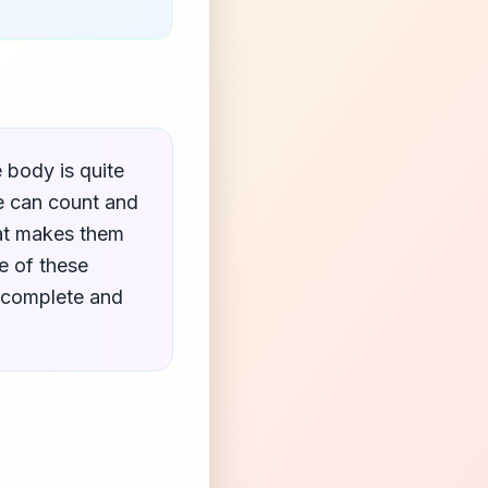
 body is quite
e can count and
hat makes them
e of these
m complete and