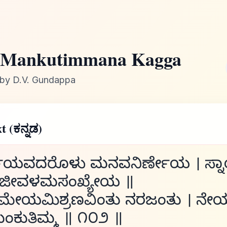
Mankutimmana Kagga
by D.V. Gundappa
t (ಕನ್ನಡ)
್ಣೇಯವದರೊಳು ಮನವನಿರ್ಣೇಯ । ಸ್ನ
 ಜೀವಳಮಸಂಖ್ಯೇಯ ॥
ಮೇಯಮಿಶ್ರಣವಿಂತು ನರಜಂತು । ನೇ
 ಮಂಕುತಿಮ್ಮ ॥ ೧೦೨ ॥