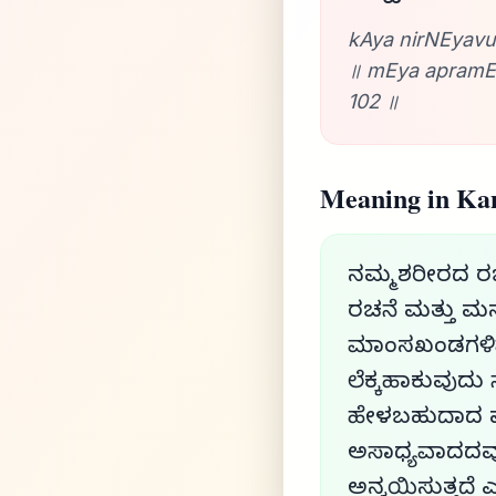
kAya nirNEyavu
॥ mEya apramEy
102 ॥
Meaning in Ka
ನಮ್ಮ ಶರೀರದ ರ
ರಚನೆ ಮತ್ತು ಮನದ
ಮಾಂಸಖಂಡಗಳಿವೆ
ಲೆಕ್ಕಹಾಕುವುದು
ಹೇಳಬಹುದಾದ ಮ
ಅಸಾಧ್ಯವಾದದವುಗ
ಅನ್ವಯಿಸುತ್ತದೆ 