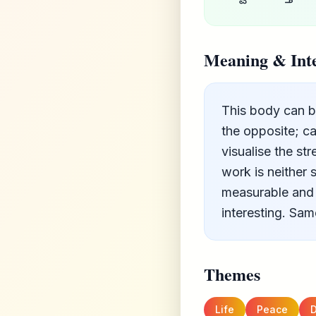
Meaning & Inte
This body can b
the opposite; c
visualise the st
work is neither
measurable and 
interesting. Sam
Themes
Life
Peace
D