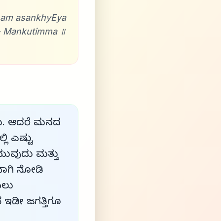
ALam asankhyEya
- Mankutimma ॥
ದು. ಆದರೆ ಮನದ
ಲಿ ಎಷ್ಟು
ಯುವುದು ಮತ್ತು
ವಾಗಿ ನೋಡಿ
ಯಲು
 ಇಡೀ ಜಗತ್ತಿಗೂ