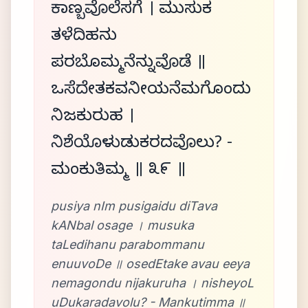
ಕಾಣ್ಬವೊಲೆಸಗೆ । ಮುಸುಕ
ತಳೆದಿಹನು
ಪರಬೊಮ್ಮನೆನ್ನುವೊಡೆ ॥
ಒಸೆದೇತಕವನೀಯನೆಮಗೊಂದು
ನಿಜಕುರುಹ ।
ನಿಶೆಯೊಳುಡುಕರದವೊಲು? -
ಮಂಕುತಿಮ್ಮ ॥ ೩೯ ॥
pusiya nIm pusigaidu diTava
kANbal osage । musuka
taLedihanu parabommanu
enuuvoDe ॥ osedEtake avau eeya
nemagondu nijakuruha । nisheyoL
uDukaradavolu? - Mankutimma ॥