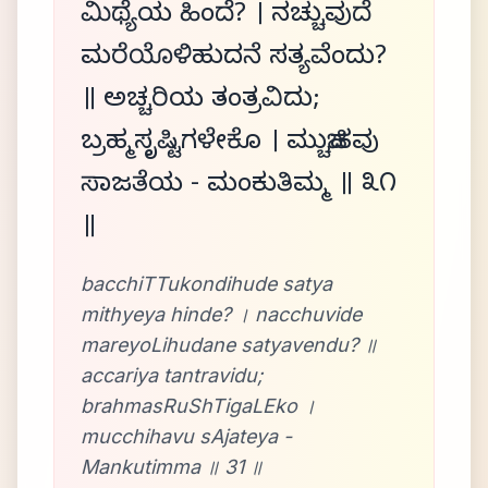
ಮಿಥ್ಯೆಯ ಹಿಂದೆ? । ನಚ್ಚುವುದೆ
ಮರೆಯೊಳಿಹುದನೆ ಸತ್ಯವೆಂದು?
॥ ಅಚ್ಚರಿಯ ತಂತ್ರವಿದು;
ಬ್ರಹ್ಮಸೃಷ್ಟಿಗಳೇಕೊ । ಮುಚ್ಚಿಹವು
ಸಾಜತೆಯ - ಮಂಕುತಿಮ್ಮ ॥ ೩೧
॥
bacchiTTukondihude satya
mithyeya hinde? । nacchuvide
mareyoLihudane satyavendu? ॥
accariya tantravidu;
brahmasRuShTigaLEko ।
mucchihavu sAjateya -
Mankutimma ॥ 31 ॥