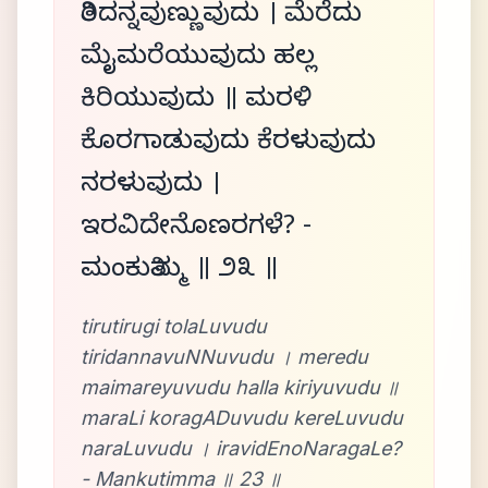
ತಿರಿದನ್ನವುಣ್ಣುವುದು । ಮೆರೆದು
ಮೈಮರೆಯುವುದು ಹಲ್ಲ
ಕಿರಿಯುವುದು ॥ ಮರಳಿ
ಕೊರಗಾಡುವುದು ಕೆರಳುವುದು
ನರಳುವುದು ।
ಇರವಿದೇನೊಣರಗಳೆ? -
ಮಂಕುತಿಮ್ಮ ॥ ೨೩ ॥
tirutirugi tolaLuvudu
tiridannavuNNuvudu । meredu
maimareyuvudu halla kiriyuvudu ॥
maraLi koragADuvudu kereLuvudu
naraLuvudu । iravidEnoNaragaLe?
- Mankutimma ॥ 23 ॥