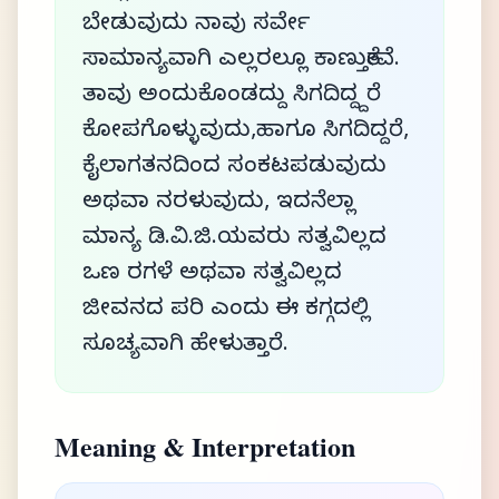
ಬೇಡುವುದು ನಾವು ಸರ್ವೇ
ಸಾಮಾನ್ಯವಾಗಿ ಎಲ್ಲರಲ್ಲೂ ಕಾಣುತ್ತೇವೆ.
ತಾವು ಅಂದುಕೊಂಡದ್ದು ಸಿಗದಿದ್ದ್ದರೆ
ಕೋಪಗೊಳ್ಳುವುದು,ಹಾಗೂ ಸಿಗದಿದ್ದರೆ,
ಕೈಲಾಗತನದಿಂದ ಸಂಕಟಪಡುವುದು
ಅಥವಾ ನರಳುವುದು, ಇದನೆಲ್ಲಾ
ಮಾನ್ಯ ಡಿ.ವಿ.ಜಿ.ಯವರು ಸತ್ವವಿಲ್ಲದ
ಒಣ ರಗಳೆ ಅಥವಾ ಸತ್ವವಿಲ್ಲದ
ಜೀವನದ ಪರಿ ಎಂದು ಈ ಕಗ್ಗದಲ್ಲಿ
ಸೂಚ್ಯವಾಗಿ ಹೇಳುತ್ತಾರೆ.
Meaning & Interpretation