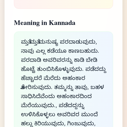
Meaning in Kannada
ಮತ್ತೆ ಮತ್ತೆ ಮನುಷ್ಯ ಪರದಾಡುವುದು,
ನಾವು ಎಲ್ಲ ಕಡೆಯೂ ಕಾಣಬಹುದು.
ಪರದಾಡಿ ಅವರಿವರನ್ನು ಕಾಡಿ ಬೇಡಿ
ಹೊಟ್ಟೆ ತುಂಬಿಸಿಕೊಳ್ಳುವುದು. ಪಡೆದದ್ದು
ಹೆಚ್ಚಾದರೆ ಮೆರೆದು ಅಹಂಕಾರ
ತೋರಿಸುವುದು. ತಮ್ಮನ್ನು ತಾವು, ಬಹಳ
ಸಾಧಿಸಿದೆವೆಂದು ಅಹಂಕಾರದಿಂದ
ಮೆರೆಯುವುದು., ಪಡೆದದ್ದನ್ನು
ಉಳಿಸಿಕೊಳ್ಳಲು ಅವರಿವರ ಮುಂದೆ
ಹಲ್ಲು ಕಿರಿಯುವುದು, ಗಿಂಜುವುದು,