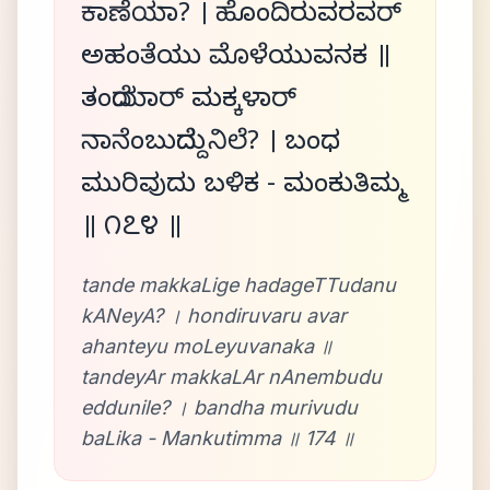
ಕಾಣೆಯಾ? । ಹೊಂದಿರುವರವರ್
ಅಹಂತೆಯು ಮೊಳೆಯುವನಕ ॥
ತಂದೆಯಾರ್ ಮಕ್ಕಳಾರ್
ನಾನೆಂಬುದೆದ್ದುನಿಲೆ? । ಬಂಧ
ಮುರಿವುದು ಬಳಿಕ - ಮಂಕುತಿಮ್ಮ
॥ ೧೭೪ ॥
tande makkaLige hadageTTudanu
kANeyA? । hondiruvaru avar
ahanteyu moLeyuvanaka ॥
tandeyAr makkaLAr nAnembudu
eddunile? । bandha murivudu
baLika - Mankutimma ॥ 174 ॥