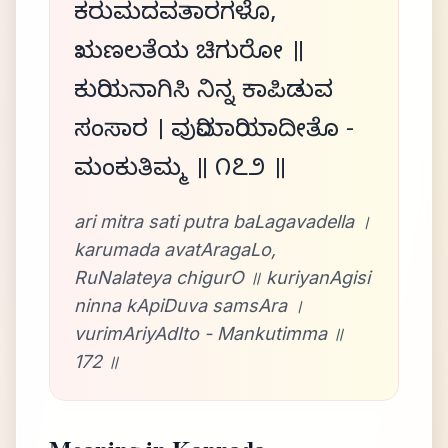
ಕರುಮದವತಾರಗಳೊ,
ಋಣಲತೆಯ ಚಿಗುರೋ ॥
ಕುರಿಯನಾಗಿಸಿ ನಿನ್ನ ಕಾಪಿಡುವ
ಸಂಸಾರ । ವುರಿಮಾರಿಯಾದೀತೊ -
ಮಂಕುತಿಮ್ಮ ॥ ೧೭೨ ॥
ari mitra sati putra baLagavadella ।
karumada avatAragaLo,
RuNalateya chigurO ॥ kuriyanAgisi
ninna kApiDuva samsAra ।
vurimAriyAdIto - Mankutimma ॥
172 ॥