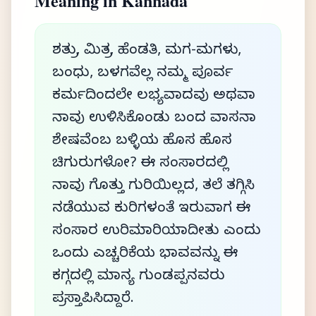
Meaning in Kannada
ಶತ್ರು, ಮಿತ್ರ, ಹೆಂಡತಿ, ಮಗ-ಮಗಳು,
ಬಂಧು, ಬಳಗವೆಲ್ಲ ನಮ್ಮ ಪೂರ್ವ
ಕರ್ಮದಿಂದಲೇ ಲಭ್ಯವಾದವು ಅಥವಾ
ನಾವು ಉಳಿಸಿಕೊಂಡು ಬಂದ ವಾಸನಾ
ಶೇಷವೆಂಬ ಬಳ್ಳಿಯ ಹೊಸ ಹೊಸ
ಚಿಗುರುಗಳೋ? ಈ ಸಂಸಾರದಲ್ಲಿ
ನಾವು ಗೊತ್ತು ಗುರಿಯಿಲ್ಲದ, ತಲೆ ತಗ್ಗಿಸಿ
ನಡೆಯುವ ಕುರಿಗಳಂತೆ ಇರುವಾಗ ಈ
ಸಂಸಾರ ಉರಿಮಾರಿಯಾದೀತು ಎಂದು
ಒಂದು ಎಚ್ಚರಿಕೆಯ ಭಾವವನ್ನು ಈ
ಕಗ್ಗದಲ್ಲಿ ಮಾನ್ಯ ಗುಂಡಪ್ಪನವರು
ಪ್ರಸ್ತಾಪಿಸಿದ್ದಾರೆ.