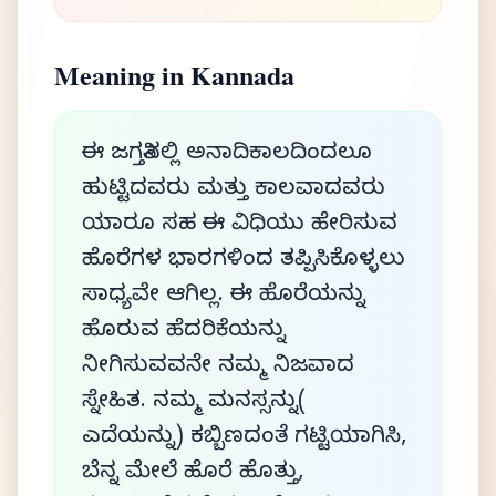
Meaning in Kannada
ಈ ಜಗತ್ತಿನಲ್ಲಿ ಅನಾದಿಕಾಲದಿಂದಲೂ
ಹುಟ್ಟಿದವರು ಮತ್ತು ಕಾಲವಾದವರು
ಯಾರೂ ಸಹ ಈ ವಿಧಿಯು ಹೇರಿಸುವ
ಹೊರೆಗಳ ಭಾರಗಳಿಂದ ತಪ್ಪಿಸಿಕೊಳ್ಳಲು
ಸಾಧ್ಯವೇ ಆಗಿಲ್ಲ. ಈ ಹೊರೆಯನ್ನು
ಹೊರುವ ಹೆದರಿಕೆಯನ್ನು
ನೀಗಿಸುವವನೇ ನಮ್ಮ ನಿಜವಾದ
ಸ್ನೇಹಿತ. ನಮ್ಮ ಮನಸ್ಸನ್ನು(
ಎದೆಯನ್ನು) ಕಬ್ಬಿಣದಂತೆ ಗಟ್ಟಿಯಾಗಿಸಿ,
ಬೆನ್ನ ಮೇಲೆ ಹೊರೆ ಹೊತ್ತು,