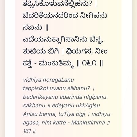
ತಪ್ಪಿಸಿಕೊಳುವನೆಲ್ಲಿಹನು? ।
ಬೆದರಿಕೆಯನದರಿಂದ ನೀಗಿಪನು
ಸಖನು ॥
ಎದೆಯನುಕ್ಕಾಗಿಸಾನಿಸು ಬೆನ್ನ,
ತುಟಿಯ ಬಿಗಿ । ವಿಧಿಯಗಸ, ನೀಂ
ಕತ್ತೆ - ಮಂಕುತಿಮ್ಮ ॥ ೧೬೧ ॥
vidhiya horegaLanu
tappisikoLuvanu ellihanu? ।
bedarikeyanu adarinda nIgipanu
sakhanu ॥ edeyanu ukkAgisu
Anisu benna, tuTiya bigi । vidhiyu
agasa, nIm katte - Mankutimma ॥
161 ॥