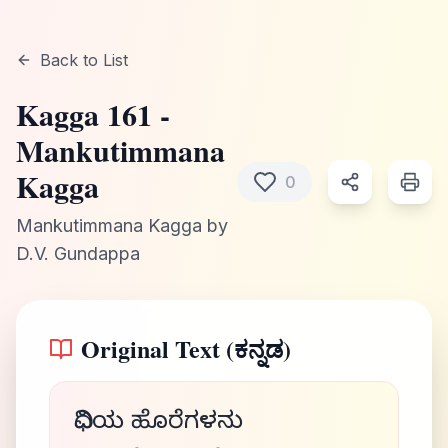
Back to List
Kagga
161
-
Mankutimmana
Kagga
0
Mankutimmana Kagga
by
D.V. Gundappa
Original Text (ಕನ್ನಡ)
ವಿಧಿಯ ಹೊರೆಗಳನು