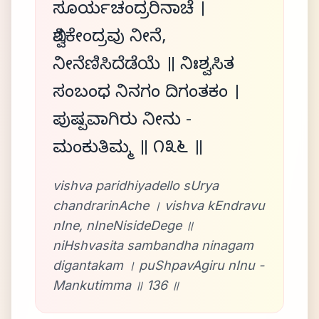
ಸೂರ್ಯಚಂದ್ರರಿನಾಚೆ ।
ವಿಶ್ವಕೇಂದ್ರವು ನೀನೆ,
ನೀನೆಣಿಸಿದೆಡೆಯೆ ॥ ನಿಃಶ್ವಸಿತ
ಸಂಬಂಧ ನಿನಗಂ ದಿಗಂತಕಂ ।
ಪುಷ್ಪವಾಗಿರು ನೀನು -
ಮಂಕುತಿಮ್ಮ ॥ ೧೩೬ ॥
vishva paridhiyadello sUrya
chandrarinAche । vishva kEndravu
nIne, nIneNisideDege ॥
niHshvasita sambandha ninagam
digantakam । puShpavAgiru nInu -
Mankutimma ॥ 136 ॥