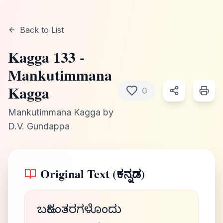
Back to List
Kagga
133
-
Mankutimmana
Kagga
0
Mankutimmana Kagga
by
D.V. Gundappa
Original Text (ಕನ್ನಡ)
ಬಹಿರಂತರಗಳೊಂದು