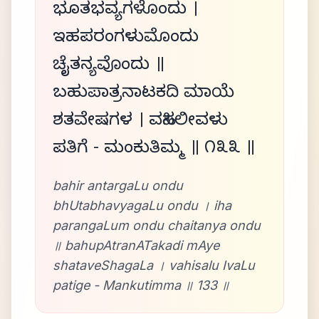
ಭೂತಭವ್ಯಗಳೊಂದು ।
ಇಹಪರಂಗಳುಮೊಂದು
ಚೈತನ್ಯವೊಂದು ॥
ಬಹುಪಾತ್ರನಾಟಕದಿ ಮಾಯೆ
ಶತವೇಷಗಳ । ವಹಿಸಲೀವಳು
ಪತಿಗೆ - ಮಂಕುತಿಮ್ಮ ॥ ೧೩೩ ॥
bahir antargaLu ondu
bhUtabhavyagaLu ondu । iha
parangaLum ondu chaitanya ondu
॥ bahupAtranATakadi mAye
shataveShagaLa । vahisalu IvaLu
patige - Mankutimma ॥ 133 ॥