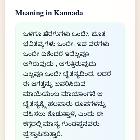
Meaning in Kannada
ಒಳಗೂ ಹೊರಗುಗಳು ಒಂದೇ. ಭೂತ
ಭವಿತವ್ಯಗಳು ಒಂದೇ. ಇಹ ಪರಗಳು
ಒಂದೇ ಏಕೆಂದರೆ ಇವೆಲ್ಲವೂ
ಆಗಿರುವುದು , ಆಗುತ್ತಿರುವುದು
ಎಲ್ಲವೂ ಒಂದೇ ಚೈತನ್ಯದಿಂದ. ಆದರೆ
ಈ ಜಗತ್ತನ್ನು ಆವರಿಸಿರುವ
ಮಾಯೆಯೆಂಬ ಮಾಯಾಂಗನೆ ಆ
ಚೈತನ್ಯಕ್ಕ್ಕೆ ಹಲವಾರು ರೂಪಗಳನ್ನು
ವಹಿಸಲು ಕೊಡುತ್ತಾಳೆ, ಎಂದು ಈ
ಕಗ್ಗದಲ್ಲಿ ಮಾನ್ಯ ಗುಂಡಪ್ಪನವರು
ಪ್ರಸ್ತಾಪಿಸುತ್ತಾರೆ.