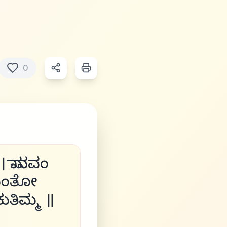
0
। ಮಾನವಂ
ಎಂತೋ
ತಿಮ್ಮ ॥