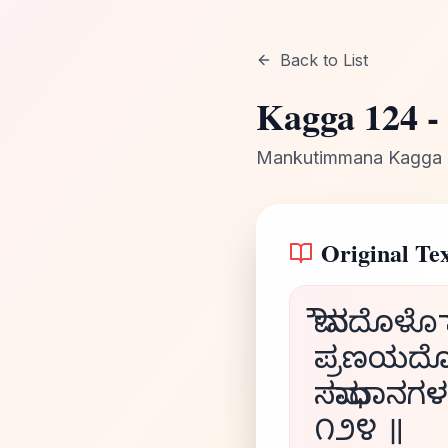
Back to List
Kagga
124
-
Mankutimmana Kagga
Original Tex
ಮೌನದೊಳೊ 
ಪ್ರಣಯದ
ಸಮಾಧಾನಗಳ
೧೨೪ ॥