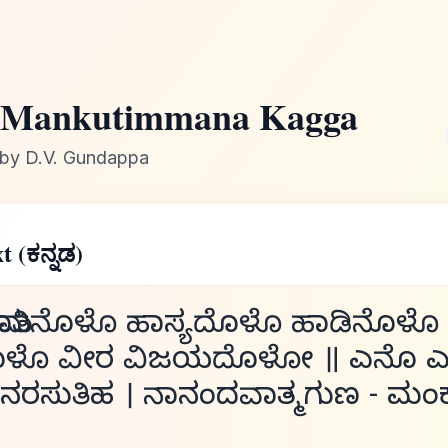
Mankutimmana Kagga
by D.V. Gundappa
t (ಕನ್ನಡ)
ಮಾತಿನೊಳೊ ಹಾಸ್ಯದೊಳೊ ಹಾಡಿನೊಳೊ 
ೊಳೊ ವೀರ ವಿಜಯದೊಳೋ ॥ ಎನೊ 
ನರಸುತಿಹ । ನಾನಂದವಾತ್ಮಗುಣ - ಮಂಕು