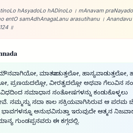
inoLo hAsyadoLo hADinoLo । mAnavam praNayadoL
eno entO samAdhAnagaLanu arasutihanu । Anandavu
124 ॥
nnada
 ಮೌನವಾಗಿಯೋ, ಮಾತನಾಡುತ್ತಲೋ, ಹಾಸ್ಯವಾಡುತ್ತಲೋ, 
ಲೋ, ಪ್ರಣಯದಲ್ಲೋ, ವೀರತ್ವದಲ್ಲೋ ಅಥವಾ ಗೆಲುವಿನ
ಿಧದಿಂದ ಸಮಾಧಾನ ಸಂತೋಷಗಳನ್ನು ಕಂಡುಕೊಳ್ಳಲು
ರುತ್ತೇವೆ. ನಮ್ಮನ್ನು ಸದಾ ಕಾಲ ಸಕ್ರಿಯವಾಗಿಸಿರುವ ಆ ಪರಮ
ಭಾವಗಳನ್ನೂ ಅನುಭವಿಸುತ್ತಾ ಇರುವುದೇ ಆತ್ಮನ ನಿಜವ
ೆ ಮಾನ್ಯ ಗುಂಡಪ್ಪನವರು ಈ ಕಗ್ಗದಲ್ಲಿ.