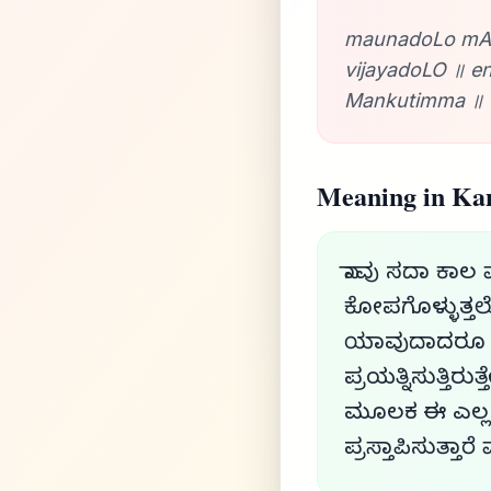
maunadoLo mAt
vijayadoLO ॥ 
Mankutimma ॥ 
Meaning in Ka
ನಾವು ಸದಾ ಕಾಲ
ಕೋಪಗೊಳ್ಳುತ್ತ
ಯಾವುದಾದರೂ ವ
ಪ್ರಯತ್ನಿಸುತ್ತಿ
ಮೂಲಕ ಈ ಎಲ್ಲ 
ಪ್ರಸ್ತಾಪಿಸುತ್ತಾರ