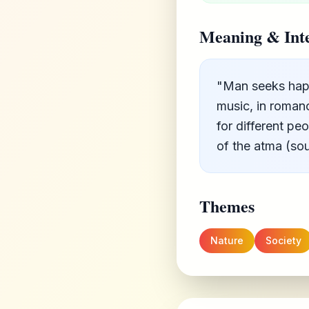
Meaning & Inte
"Man seeks happi
music, in romanc
for different pe
of the atma (so
Themes
Nature
Society