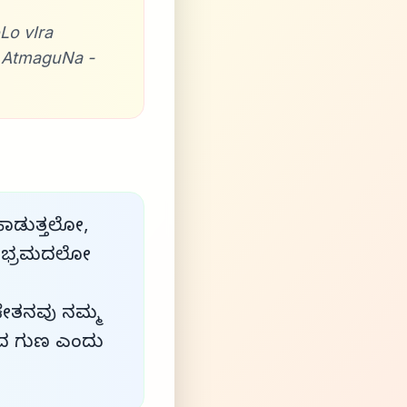
o vIra
 AtmaguNa -
ಹಾಡುತ್ತಲೋ,
 ಸಂಭ್ರಮದಲೋ
 ಚೇತನವು ನಮ್ಮ
ಾದ ಗುಣ ಎಂದು