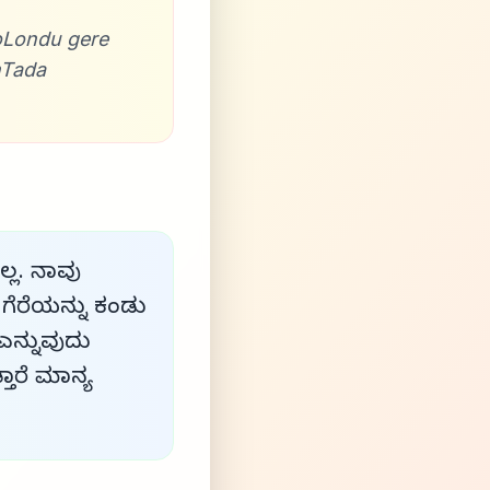
oLondu gere
hTada
್ಲ. ನಾವು
 ಗೆರೆಯನ್ನು ಕಂಡು
 ಎನ್ನುವುದು
ತಾರೆ ಮಾನ್ಯ