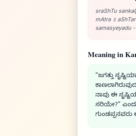
sraShTu sankal
mAtra ॥ aShTar
samasyeyadu -
Meaning in Ka
“ಜಗತ್ತು ಸೃಷ್ಟ
ಕಾಣಲಾಗಿರುವುದು 
ನಾವು ಈ ಸೃಷ್ಟಿಯ
ಸರಿಯೇ?” ಎಂದು ಕ
ಗುಂಡಪ್ಪನವರು ಈ