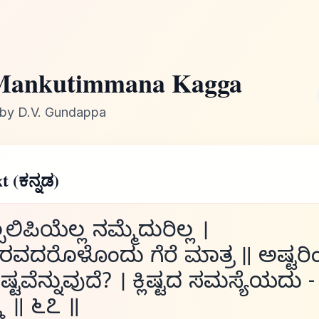
Mankutimmana Kagga
by D.V. Gundappa
t (ಕನ್ನಡ)
್ಪಲಿಪಿಯೆಲ್ಲ ನಮ್ಮೆದುರಿಲ್ಲ ।
ರವದರೊಳೊಂದು ಗೆರೆ ಮಾತ್ರ ॥ ಅಷ್ಟರಿ
ಷ್ಟವೆನ್ನುವುದೆ? । ಕ್ಲಿಷ್ಟದ ಸಮಸ್ಯೆಯದು -
ಮ ॥ ೬೭ ॥