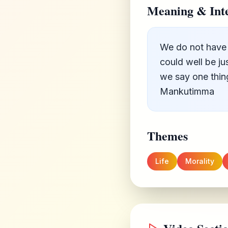
Meaning & Inte
We do not have th
could well be jus
we say one thing
Mankutimma
Themes
Life
Morality