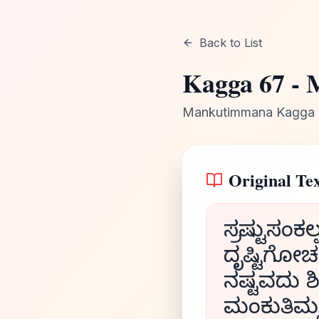
Back to List
Kagga
67
-
Mankutimmana Kagga
Original Tex
ಸ್ರಷ್ಟುಸಂಕಲ
ದೃಷ್ಟಿಗೋಚ
ನಷ್ಟವದು ಶಿ
ಮಂಕುತಿಮ್