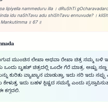
pa lipiyella nammeduru illa । dRuShTi gOcharavadar
inda idu naShTavu adu shiShTavu ennuvude? । kliS
 Mankutimma ॥ 67 ॥
nnada
ಿಯಾಗುವ ಮುಂಚಿನ ಲೇಖಾ ಅಥವಾ ರೇಖಾ ಚಿತ್ರ ನಮ್ಮ ಬಳಿ ಇಲ
ಒಂದು ಬೃಹತ್ ಚಿತ್ರದಲ್ಲಿ ಒಂದೇ ಗೆರೆ ಮಾತ್ರ. ಅಷ್ಟು ಸಣ್ಣ
ನ್ನು ಕುರಿತು ವ್ಯಾಖ್ಯಾನ ಮಾಡುತ್ತಾ, ಇದು ಸರಿ ಇದು ಸಪ್ಪು
ೇಳುತ್ತ, ಇದು ಬಹಳ ಕ್ಲಿಷ್ಟದ ಸಮಸ್ಯೆ ಎಂದು ಪ್ರಸ್ತಾಪಿಸುತ್
 ಕಗ್ಗದಲಿ.