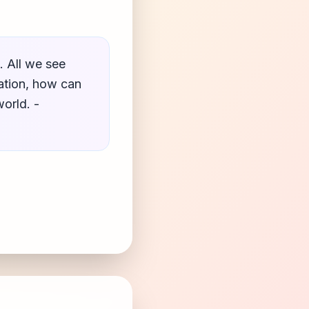
s. All we see
rmation, how can
orld. -