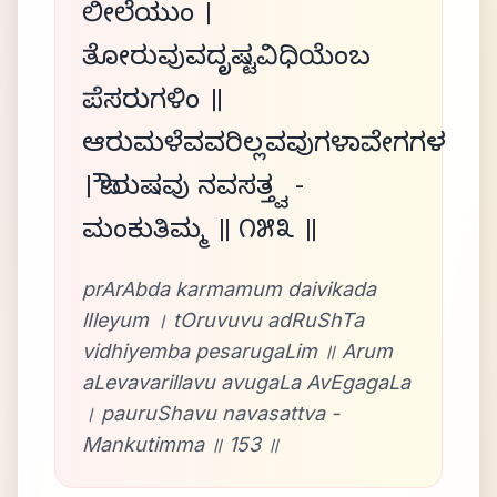
ಲೀಲೆಯುಂ ।
ತೋರುವುವದೃಷ್ಟವಿಧಿಯೆಂಬ
ಪೆಸರುಗಳಿಂ ॥
ಆರುಮಳೆವವರಿಲ್ಲವವುಗಳಾವೇಗಗಳ
। ಪೌರುಷವು ನವಸತ್ತ್ವ -
ಮಂಕುತಿಮ್ಮ ॥ ೧೫೩ ॥
prArAbda karmamum daivikada
lIleyum । tOruvuvu adRuShTa
vidhiyemba pesarugaLim ॥ Arum
aLevavarillavu avugaLa AvEgagaLa
। pauruShavu navasattva -
Mankutimma ॥ 153 ॥