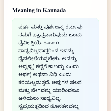
Meaning in Kannada
ಪೂರ್ವ ಮತ್ತು ಪೂರ್ವಜನ್ಮ ಕರ್ಮವು
ನಮಗೆ ಪ್ರಾಪ್ತವಾಗುವುದು ಒಂದು
ದೈವೀ ಕ್ರಿಯೆ. ಕಾಣಲು
ಸಾಧ್ಯವಿಲ್ಲವಾದ್ದರಿಂದ ಇದನ್ನು
ದೈವಲೀಲೆಯನ್ನಬೇಕು. ಅದನ್ನು
ಅದೃಷ್ಟ( ಕಣ್ಣಿಗೆ ಕಾಣದ್ದು ಎಂದು
ಅರ್ಥ) ಅಥವಾ ವಿಧಿ ಎಂದು
ಕರೆಯಲ್ಪಡುತ್ತದೆ. ಅವುಗಳ ಚಲನೆ
ಮತ್ತು ವೇಗವನ್ನು ಯಾರಿಂದಲೂ
ಅಳೆಯಲು ಸಾಧ್ಯವಿಲ್ಲ.
ಸ್ವಪ್ರಯತ್ನದಿಂದ ಹೊಸತನವನ್ನು