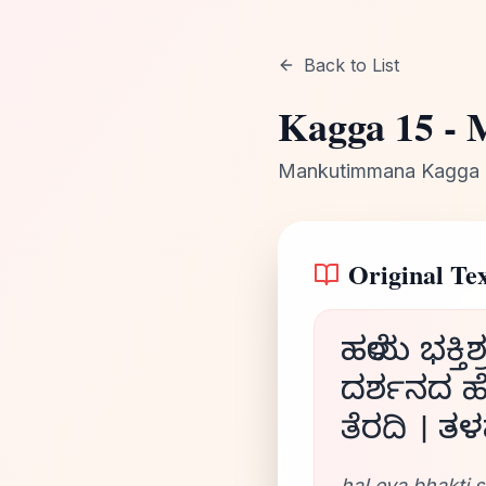
Back to List
Kagga
15
-
Mankutimmana Kagga
Original Tex
ಹಳೆಯ ಭಕ್ತ
ದರ್ಶನದ ಹೊ
ತೆರದಿ । ತ
haLeya bhakti s