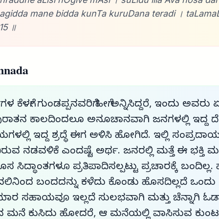
gidda mane bidda kunTa kuruDana teradi । taLamaLi
15 ॥
nnada
ರ್ಷಗಳ ಕೆಳಗೇ ಗುಂಡಪ್ಪನವರಿಗೆ ಹೀಗೆ ಅನ್ನಿಸಿದ್ದರೆ, ಇಂದು ಅವರು ಏ
ಾತನ ಕಾಲದಿಂದಲೂ ಅನೂಚಾನವಾಗಿ ಜನಗಳಲ್ಲಿ ಇದ್ದ ದೇವರಲ
ಗಳಲ್ಲಿ ಇದ್ದ ಶ್ರದ್ಧೆ ಈಗ ಅಳಿಸಿ ಹೋಗಿದೆ. ಇಲ್ಲಿ ಸಂಪ್ರದ
ುವ ನಡವಳಿಕೆ ಎಂದಷ್ಟೆ ಅರ್ಥ. ಜನರಲ್ಲಿ ಮತ್ತೆ ಈ ಭಕ್ತಿ ಮತ್ತು
ಿದ್ಧಾಂತಗಳೂ ಪ್ರತಿಪಾದಿಸಲ್ಪಟ್ಟು ಪ್ರಚಾರಕ್ಕೆ ಬಂದಿಲ್ಲ.
ಲಿನಿಂದ ಬಂದದನ್ನು ಕಳೆದು ಕೊಂಡು ಹೊಸದಿಲ್ಲದೆ ಒಂದು 
ಾರೆ. ಯಾರ ಸಹಾಯವೂ ಇಲ್ಲದೆ ಸುಲಭವಾಗಿ ಮತ್ತು ಚೆನ್ನಾಗಿ 
ವ ಮನೆ ಕುಸಿದು ಹೋದರೆ, ಆ ಮನೆಯಲ್ಲಿ ವಾಸಿಸುವ ಕುಂಟ