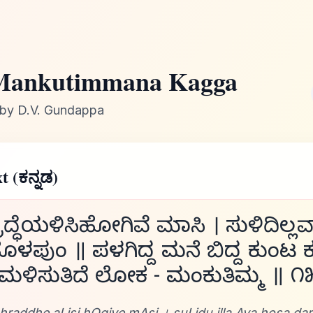
Mankutimmana Kagga
by D.V. Gundappa
t (ಕನ್ನಡ)
ಿಶ್ರದ್ಧೆಯಳಿಸಿಹೋಗಿವೆ ಮಾಸಿ । ಸುಳಿದಿಲ
ಳಪುಂ ॥ ಪಳಗಿದ್ದ ಮನೆ ಬಿದ್ದ ಕುಂಟ 
ಳಮಳಿಸುತಿದೆ ಲೋಕ - ಮಂಕುತಿಮ್ಮ ॥ ೧
hraddhe aLisi hOgive mAsi । suLidu illa Ava hosa d