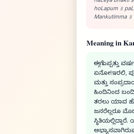
hoLapum ॥ paLa
Mankutimma ॥ 
Meaning in Ka
ಈಗ್ಗೆ ಎಪ್ಪತ್ತು ವ
ಏನೋ!ಇರಲಿ, ಪುರ
ಮತ್ತು ಸಂಪ್ರದಾಯ
ಹಿಂದಿನಿಂದ ಬಂದಿರ
ತರಲು ಯಾವ ಹೊಸ ಸ
ಜನರೆಲ್ಲರೂ ಮೊದ
ಸ್ಥಿತಿಯಲ್ಲಿದ್ದ
ಅಭ್ಯಾಸವಾಗಿರು