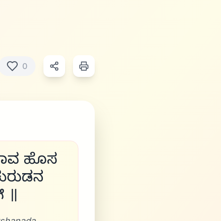
0
್ಲವಾವ ಹೊಸ
ಕುರುಡನ
೫ ॥
arshanada