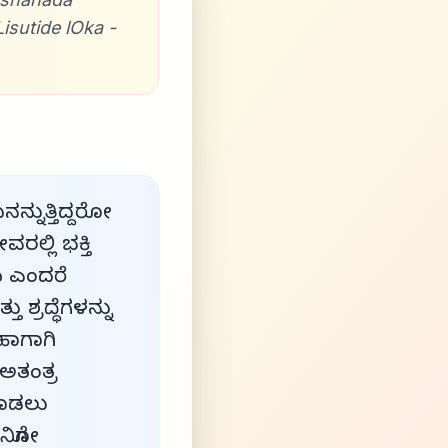
sutide lOka -
ನನ್ನುತ್ತಿದ್ದರೋ
್ಲಿ ಭಕ್ತಿ
ಾಯ ಎಂದರೆ
 ಶ್ರದ್ಧೆಗಳನ್ನು
 ಹಾಗಾಗಿ
ಅತಂತ್ರ
ಓಡಾಡಲು
ನಿಗೋ