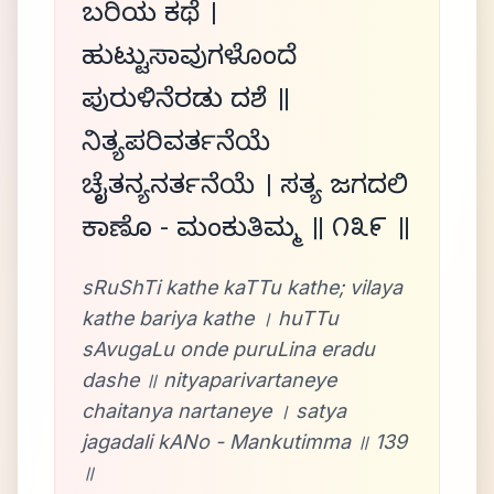
ಬರಿಯ ಕಥೆ ।
ಹುಟ್ಟುಸಾವುಗಳೊಂದೆ
ಪುರುಳಿನೆರಡು ದಶೆ ॥
ನಿತ್ಯಪರಿವರ್ತನೆಯೆ
ಚೈತನ್ಯನರ್ತನೆಯೆ । ಸತ್ಯ ಜಗದಲಿ
ಕಾಣೊ - ಮಂಕುತಿಮ್ಮ ॥ ೧೩೯ ॥
sRuShTi kathe kaTTu kathe; vilaya
kathe bariya kathe । huTTu
sAvugaLu onde puruLina eradu
dashe ॥ nityaparivartaneye
chaitanya nartaneye । satya
jagadali kANo - Mankutimma ॥ 139
॥