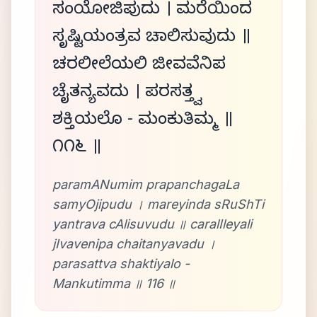
ಸಂಯೋಜಿಪುದು । ಮರೆಯಿಂದ
ಸೃಷ್ಟಿಯಂತ್ರವ ಚಾಲಿಸುವುದು ॥
ಚರಲೀಲೆಯಲಿ ಜೀವವೆನಿಪ
ಚೈತನ್ಯವದು । ಪರಸತ್ತ್ವ
ಶಕ್ತಿಯಲೊ - ಮಂಕುತಿಮ್ಮ ॥
೧೧೬ ॥
paramANumim prapanchagaLa
samyOjipudu । mareyinda sRuShTi
yantrava cAlisuvudu ॥ caralIleyali
jIvavenipa chaitanyavadu ।
parasattva shaktiyalo -
Mankutimma ॥ 116 ॥